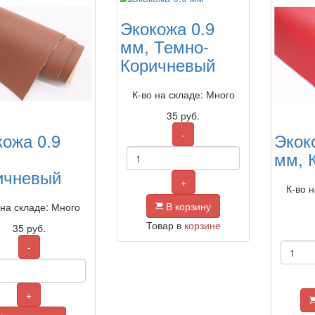
Экокожа 0.9
мм, Темно-
Коричневый
К-во на складе: Много
35
руб.
-
кожа 0.9
Экок
мм, 
ичневый
+
К-во 
В корзину
 на складе: Много
Товар в
корзине
35
руб.
-
+