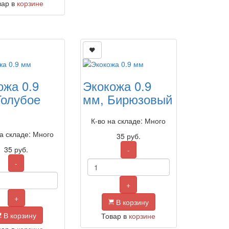
вар в
корзине
ожа 0.9
Экокожа 0.9
Голубое
мм, Бирюзовый
К-во на складе: Много
на складе: Много
35
руб.
35
руб.
-
-
+
+
В корзину
В корзину
Товар в
корзине
вар в
корзине