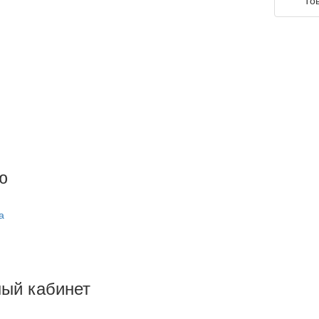
ю
я
а
ый кабинет