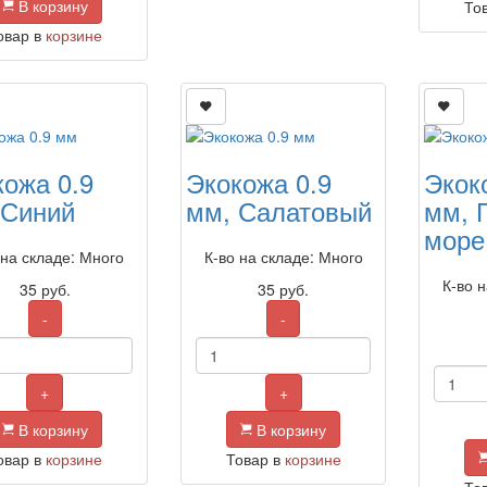
В корзину
То
овар в
корзине
кожа 0.9
Экокожа 0.9
Экок
 Синий
мм, Салатовый
мм, 
море
 на складе: Много
К-во на складе: Много
К-во 
35
руб.
35
руб.
-
-
+
+
В корзину
В корзину
овар в
корзине
Товар в
корзине
То