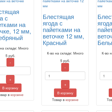
стящая
Блестящая
Блес
а с
ягода с
ягода
етками на
пайетками на
пайе
чке, 12 мм,
веточке 12 мм,
вето
ебряный
Красный
Белы
 на складе: Много
К-во на складе: Много
К-во 
5
руб.
5
руб.
-
-
+
+
В корзину
В корзину
овар в
корзине
Товар в
корзине
То