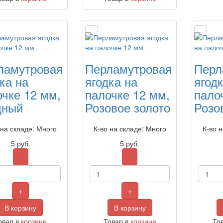
ламутровая
Перламутровая
Перл
ка на
ягодка на
ягод
очке 12 мм,
палочке 12 мм,
пало
дный
Розовое золото
Розо
 на складе: Много
К-во на складе: Много
К-во 
5
руб.
5
руб.
-
-
+
+
В корзину
В корзину
овар в
корзине
Товар в
корзине
То