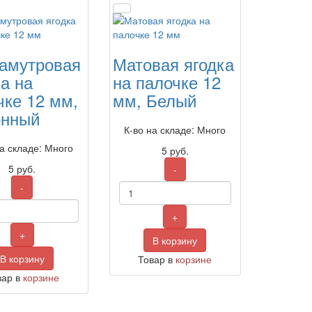
амутровая
Матовая ягодка
ка на
на палочке 12
чке 12 мм,
мм, Белый
нный
К-во на складе: Много
на складе: Много
5
руб.
5
руб.
-
-
+
+
В корзину
В корзину
Товар в
корзине
вар в
корзине