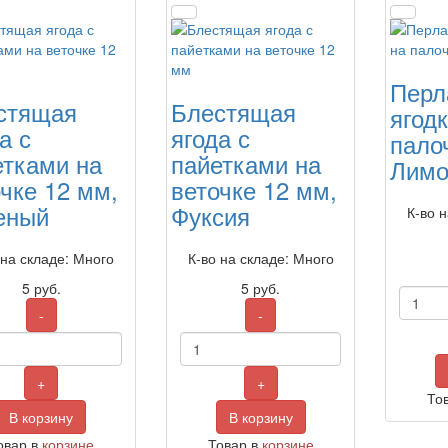
Перл
стящая
Блестящая
ягод
а с
ягода с
пало
етками на
пайетками на
Лимо
чке 12 мм,
веточке 12 мм,
еный
Фуксия
К-во 
 на складе: Много
К-во на складе: Много
5
руб.
5
руб.
-
-
+
+
То
В корзину
В корзину
овар в
корзине
Товар в
корзине