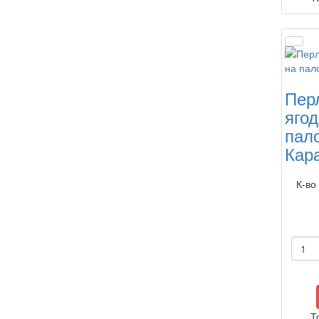
Пер
ягод
пал
Кар
К-во
Т