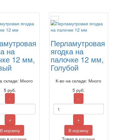
амутровая
Перламутровая
ка на
ягодка на
чке 12 мм,
палочке 12 мм,
вый
Голубой
на складе: Много
К-во на складе: Много
5
руб.
5
руб.
-
-
+
+
В корзину
В корзину
вар в
корзине
Товар в
корзине