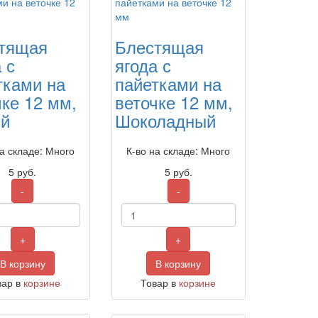
тящая
Блестящая
 с
ягода с
тками на
пайетками на
чке 12 мм,
веточке 12 мм,
й
Шоколадный
на складе: Много
К-во на складе: Много
5
руб.
5
руб.
-
-
+
+
В корзину
В корзину
вар в
корзине
Товар в
корзине