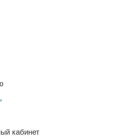
ю
я
а
ый кабинет