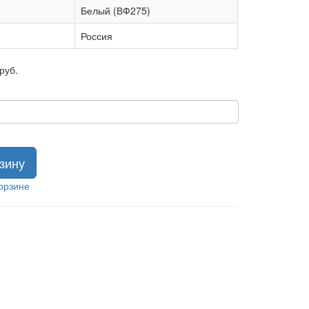
Белый (ВФ275)
Россия
руб.
зину
орзине