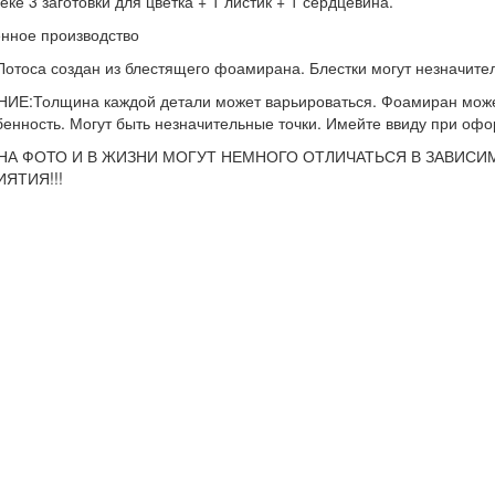
еке 3 заготовки для цветка + 1 листик + 1 сердцевина.
нное производство
Лотоса создан из блестящего фоамирана. Блестки могут незначите
Е:Толщина каждой детали может варьироваться. Фоамиран може
бенность. Могут быть незначительные точки. Имейте ввиду при офо
НА ФОТО И В ЖИЗНИ МОГУТ НЕМНОГО ОТЛИЧАТЬСЯ В ЗАВИСИ
ЯТИЯ!!!