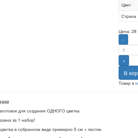
Цвет
Страна
Цена:
28
-
+
В кор
Товар в
к
ние
аготовок для создания ОДНОГО цветка
азана за 1 набор!
цветка в собранном виде примерно 5 см + листик.