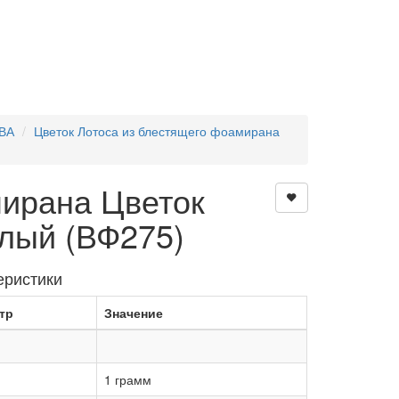
ВА
Цветок Лотоса из блестящего фоамирана
ирана Цветок
елый (ВФ275)
еристики
тр
Значение
1 грамм