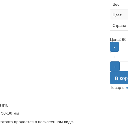
Вес
Цвет
Страна
Цена:
60
-
+
В кор
Товар в
к
ние
 50х30 мм
готовка продается в несклеенном виде.