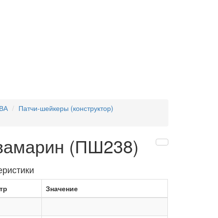
ВА
Патчи-шейкеры (конструктор)
вамарин (ПШ238)
еристики
тр
Значение