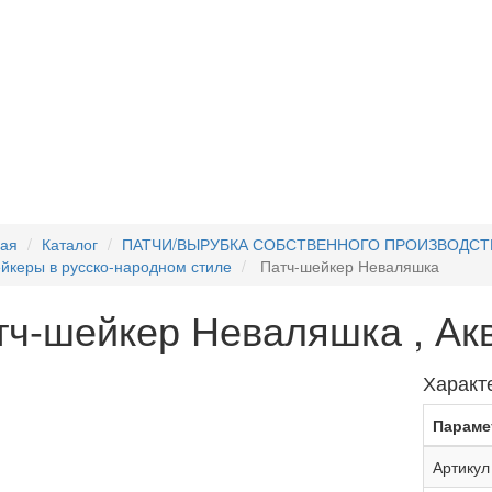
ная
Каталог
ПАТЧИ/ВЫРУБКА СОБСТВЕННОГО ПРОИЗВОДСТ
йкеры в русско-народном стиле
Патч-шейкер Неваляшка
тч-шейкер Неваляшка , Ак
Характ
Параме
Артикул