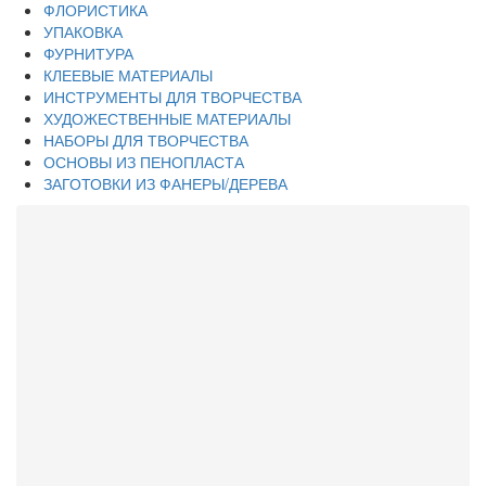
ФЛОРИСТИКА
УПАКОВКА
ФУРНИТУРА
КЛЕЕВЫЕ МАТЕРИАЛЫ
ИНСТРУМЕНТЫ ДЛЯ ТВОРЧЕСТВА
ХУДОЖЕСТВЕННЫЕ МАТЕРИАЛЫ
НАБОРЫ ДЛЯ ТВОРЧЕСТВА
ОСНОВЫ ИЗ ПЕНОПЛАСТА
ЗАГОТОВКИ ИЗ ФАНЕРЫ/ДЕРЕВА
Каталог
ПАТЧИ/ВЫРУБКА СОБСТВЕННОГО ПРОИЗВОДСТВА
НАБОРЫ ДЛЯ СОЗДАНИЯ РЕЗИНОК-ПУГОВОК
ВЫРУБКА ИЗ ШИФОНА
ВЫРУБКА С ЦВЕТНОЙ ПЕЧАТЬЮ НА МАТЕРИАЛЕ
СКЛАДКА СОБСТВЕННОГО ПРОИЗВОДСТВА
ПОДЛОЖКИ ДЛЯ ЗАКОЛОК/КАРТОЧКИ
ТЕРМОНАКЛЕЙКИ
ШАБЛОНЫ ДЛЯ СОЗДАНИЯ БАНТИКОВ И ЦВЕТКОВ
ФЕТР КОРЕЙСКИЙ
ФЕТР АМЕРИКАНСКИЙ
ФЕТР КИТАЙСКИЙ
ФЕТР С РИСУНКОМ